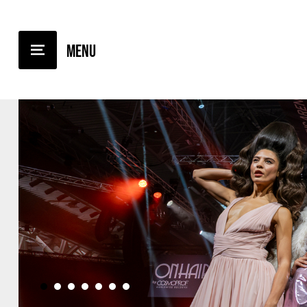
•
•
•
•
•
•
•