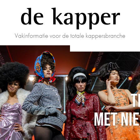
de kapper
Vakinformatie voor de totale kappersbranche
T
MET NI