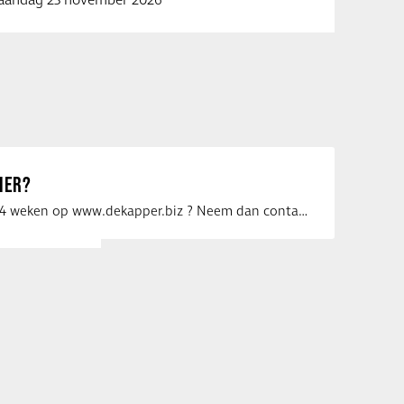
andag 23 november 2026
IER?
Uw vacature voor 4 weken op www.dekapper.biz ? Neem dan contact op met Maaike …