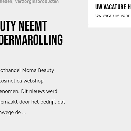
dheden
verzorginsproducten
UW VACATURE H
UTY NEEMT
DERMAROLLING
oothandel Moma Beauty
 cosmetica webshop
genomen. Dit nieuws werd
maakt door het bedrijf, dat
anwege de …