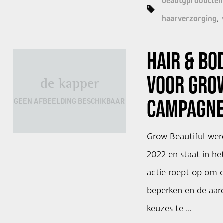
beautyproducten
haarverzorging
HAIR & BO
VOOR GRO
de kapper
CAMPAGNE
GEEN AFBEELDING BESCHIKBAAR
Grow Beautiful wer
2022 en staat in h
actie roept op om 
beperken en de aard
keuzes te …