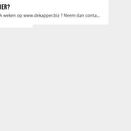
IER?
Uw vacature voor 4 weken op www.dekapper.biz ? Neem dan contact op met Maaike …