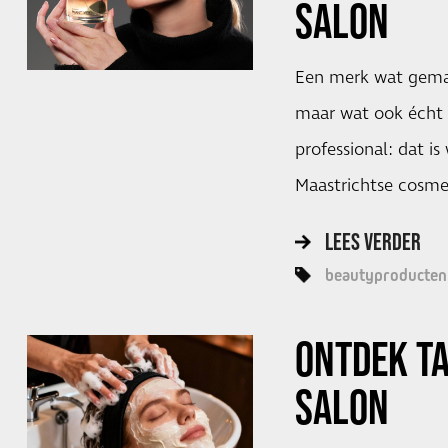
SALON
Een merk wat gemaa
maar wat ook écht al
professional: dat i
Maastrichtse cosme
LEES VERDER
beautyproducten
ONTDEK T
SALON