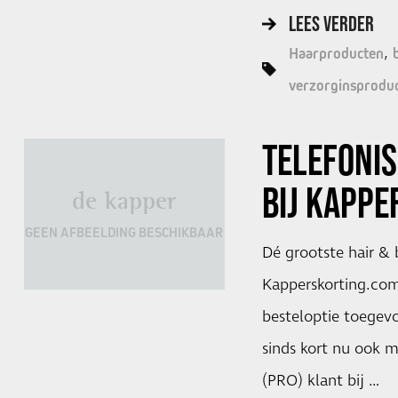
LEES VERDER
Haarproducten
verzorginsprodu
TELEFONI
BIJ
KAPPE
de kapper
GEEN AFBEELDING BESCHIKBAAR
Dé grootste hair &
Kapperskorting.com
besteloptie toegevo
sinds kort nu ook m
(PRO) klant bij …