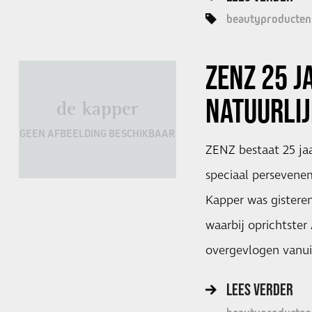
beautyproducten
ZENZ 25 J
NATUURLI
de kapper
GEEN AFBEELDING BESCHIKBAAR
ZENZ bestaat 25 jaa
speciaal persevenem
Kapper was gisteren
waarbij oprichtster
overgevlogen vanui
LEES VERDER