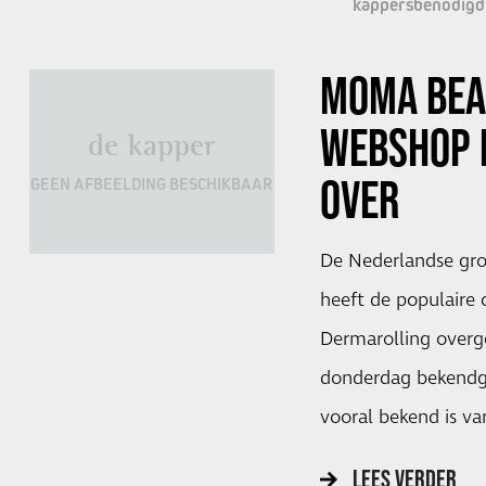
kappersbenodig
MOMA BEA
WEBSHOP 
de kapper
OVER
GEEN AFBEELDING BESCHIKBAAR
De Nederlandse gr
heeft de populaire
Dermarolling over
donderdag bekendge
vooral bekend is v
LEES VERDER