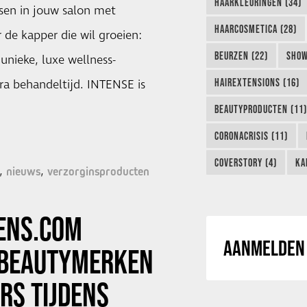
HAARKLEURINGEN (34)
en in jouw salon met
HAARCOSMETICA (28)
de kapper die wil groeien:
BEURZEN (22)
SHOW
 unieke, luxe wellness-
HAIREXTENSIONS (16)
ra behandeltijd. INTENSE is
BEAUTYPRODUCTEN (11)
CORONACRISIS (11)
COVERSTORY (4)
KA
nieuws
verzorginsproducten
ENS.COM
AANMELDEN 
 BEAUTYMERKEN
RS TIJDENS