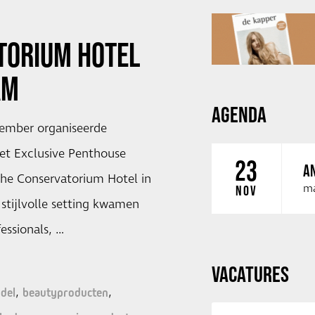
TORIUM HOTEL
AM
AGENDA
ember organiseerde
et Exclusive Penthouse
23
AN
che Conservatorium Hotel in
ma
NOV
stijlvolle setting kwamen
essionals, …
VACATURES
del
beautyproducten