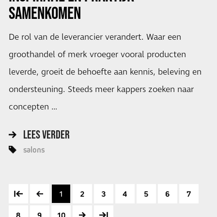
SAMENKOMEN
De rol van de leverancier verandert. Waar een
groothandel of merk vroeger vooral producten
leverde, groeit de behoefte aan kennis, beleving en
ondersteuning. Steeds meer kappers zoeken naar
concepten …
LEES VERDER
salons
1
2
3
4
5
6
7
8
9
10