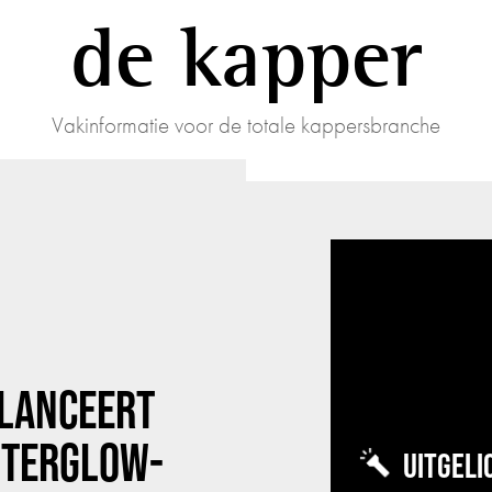
de kapper
Vakinformatie voor de totale kappersbranche
 LANCEERT
FTERGLOW-
UITGELI