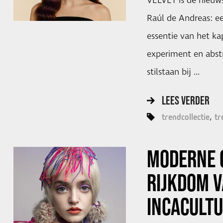
VELVET is de nieuws
Raúl de Andreas: e
essentie van het ka
experiment en abstr
stilstaan bij …
LEES VERDER
trendcollectie
tr
MODERNE 
RIJKDOM V
INCACULT