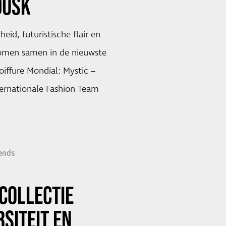
DUSK
id, futuristische flair en
 komen samen in de nieuwste
oiffure Mondial: Mystic –
ternationale Fashion Team
ends
 COLLECTIE
RSITEIT EN