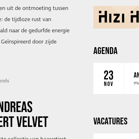
ren uit de ontmoeting tussen
e: de tijdloze rust van
ald naar de gedurfde energie
Geïnspireerd door zijde
AGENDA
23
AN
ends
ma
NOV
ANDREAS
ERT VELVET
VACATURES