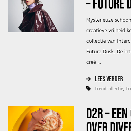
– FUTURE 
Mysterieuze schoonhe
creatieve vrijheid
collectie van Interc
Future Dusk. De in
creë …
LEES VERDER
trendcollectie
tr
D2R – EEN
OVER DIVE