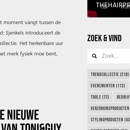
THEHAIRP
het moment vangt tussen de
: Sjenkels introduceert de
ZOEK & VIND
llectie. Het herkenbare uur
het merk fysiek moe bent,
TRENDCOLLECTIE (210)
EVENEMENTEN (112)
TOOLS (72)
BEDRIJ
VERZORGINSPRODUCTEN 
DE NIEUWE
STYLINGPRODUCTEN (53
 VAN TONI&GUY