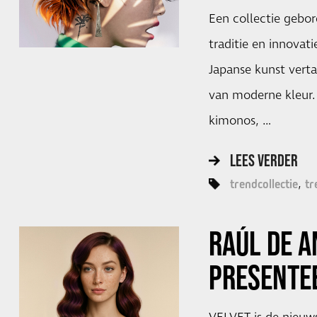
Een collectie gebo
traditie en innovati
Japanse kunst verta
van moderne kleur. 
kimonos, …
LEES VERDER
trendcollectie
tr
RAÚL DE 
PRESENTE