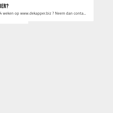
IER?
Uw vacature voor 4 weken op www.dekapper.biz ? Neem dan contact op met Maaike …