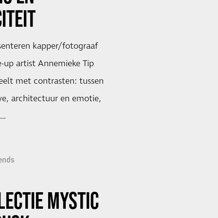
ITEIT
senteren kapper/fotograaf
-up artist Annemieke Tip
peelt met contrasten: tussen
e, architectuur en emotie,
 …
ends
ECTIE MYSTIC