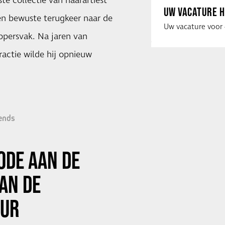
te collectie van haarartiest
UW VACATURE H
en bewuste terugkeer naar de
ppersvak. Na jaren van
actie wilde hij opnieuw
ends
ODE AAN DE
AN DE
UUR