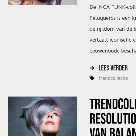
De INCA PUNK-coll
Peluqueros is een 
de rijkdom van de I
vertaalt iconische 
eeuwenoude bescha
LEES VERDER
trendcollectie
TRENDCOL
RESOLUTIO
VAN BALA