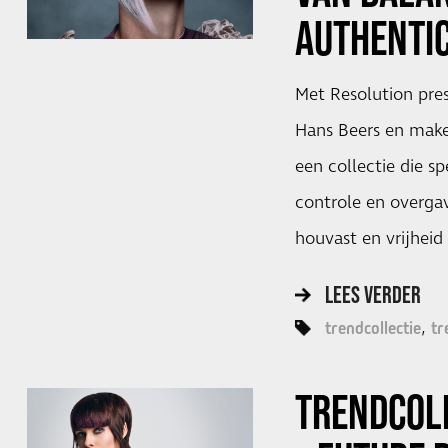
AUTHENTIC
Met Resolution pre
Hans Beers en make
een collectie die s
controle en overgav
houvast en vrijheid
LEES VERDER
trendcollectie
tr
TRENDCOLL