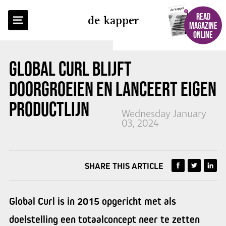
BACK TO OVERVIEW
READ
de kapper
MAGAZINE
ONLINE
GLOBAL CURL BLIJFT
DOORGROEIEN EN LANCEERT EIGEN
PRODUCTLIJN
Wednesday January
03, 2024
SHARE THIS ARTICLE
Global Curl is in 2015 opgericht met als
doelstelling een totaalconcept neer te zetten