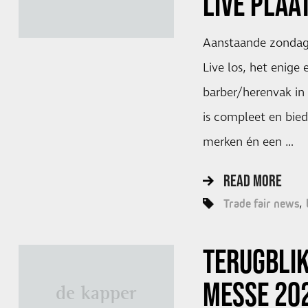
LIVE PLAA
Aanstaande zondag 
Live los, het enige
barber/herenvak i
is compleet en bied
merken én een …
READ MORE
Trade fair news
TERUGBLI
MESSE 20
de kapper