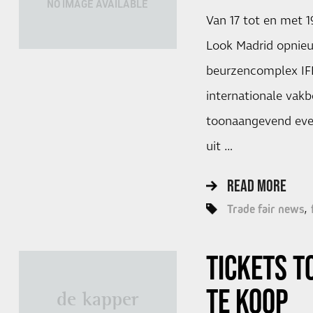
NO IMAGE AVAILABLE
Van 17 tot en met 1
Look Madrid opnieu
beurzencomplex I
internationale vakbe
toonaangevend eve
uit …
READ MORE
Trade fair news
TICKETS T
TE KOOP
de kapper