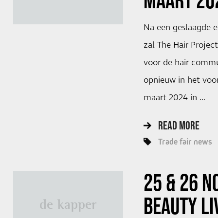
MAART 20
Na een geslaagde ed
zal The Hair Project
voor de hair commu
opnieuw in het voor
maart 2024 in …
READ MORE
Trade fair news
25 & 26 N
BEAUTY LI
de kapper