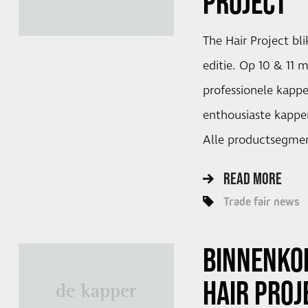
PROJECT
The Hair Project bli
editie. Op 10 & 11
professionele kapp
enthousiaste kapper
Alle productsegme
READ MORE
Trade fair news
BINNENKOR
HAIR PROJ
de kapper