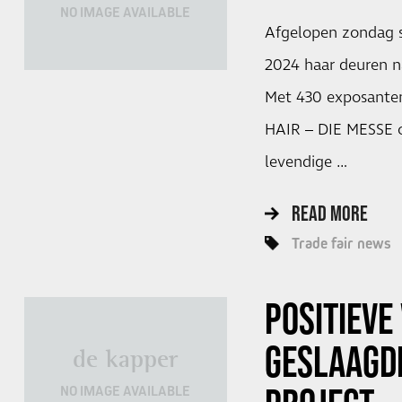
NO IMAGE AVAILABLE
Afgelopen zondag 
2024 haar deuren n
Met 430 exposanten
HAIR – DIE MESSE o
levendige …
READ MORE
Trade fair news
POSITIEVE 
GESLAAGD
de kapper
NO IMAGE AVAILABLE