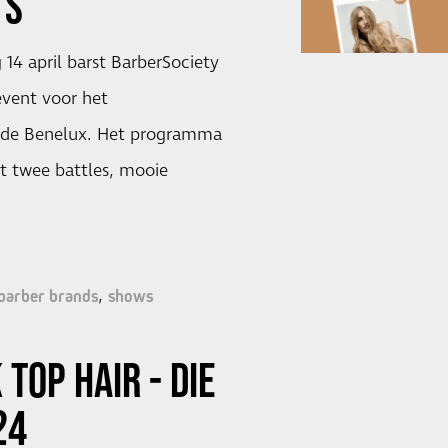
TS
14 april barst BarberSociety
 event voor het
n de Benelux. Het programma
t twee battles, mooie
barber brands
shows
K
TOP HAIR - DIE
24