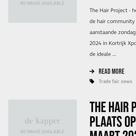
NO IMAGE AVAILABLE
The Hair Project - 
de hair community 
aanstaande zondag
2024 in Kortrijk Xpo
de ideale …
READ MORE
Trade fair news
THE HAIR 
PLAATS OP
de kapper
NO IMAGE AVAILABLE