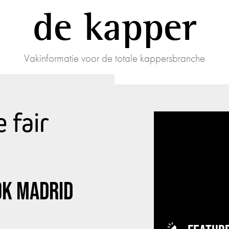
de kapper
Vakinformatie voor de totale kappersbranche
 fair
OK MADRID