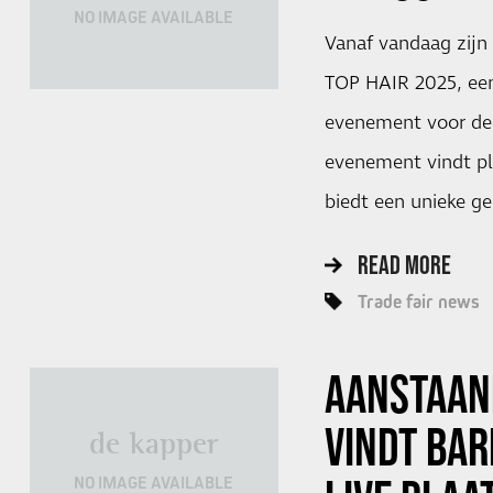
NO IMAGE AVAILABLE
Vanaf vandaag zijn 
TOP HAIR 2025, ee
evenement voor de
evenement vindt pl
biedt een unieke g
READ MORE
Trade fair news
AANSTAAN
VINDT BAR
de kapper
NO IMAGE AVAILABLE