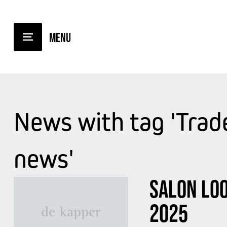
News with tag 'Trade
news'
SALON LO
2025
de kapper