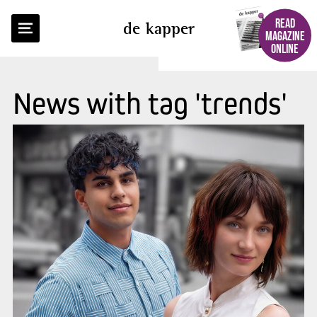
READ
de kapper
MAGAZINE
ONLINE
News with tag 'trends'