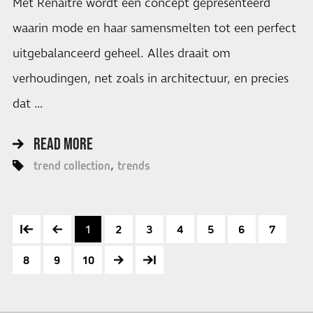
Met Renaître wordt een concept gepresenteerd
waarin mode en haar samensmelten tot een perfect
uitgebalanceerd geheel. Alles draait om
verhoudingen, net zoals in architectuur, en precies
dat …
READ MORE
trend collection
trends
1
2
3
4
5
6
7
8
9
10