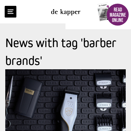
READ
de kapper
MAGAZINE
ONLINE
News with tag 'barber
brands'