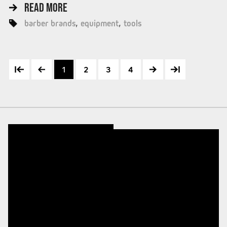
READ MORE
barber brands
equipment
tools
1
2
3
4