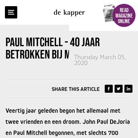
BACK TO OVERVIEW
READ
de kapper
MAGAZINE
ONLINE
PAUL MITCHELL - 40 JAAR
BETROKKEN BIJ MENS EN NATUUR
Thursday March 05,
2020
SHARE THIS ARTICLE
Veertig jaar geleden begon het allemaal met
twee vrienden en een droom. John Paul DeJoria
en Paul Mitchell begonnen, met slechts 700