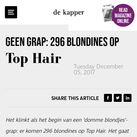
BACK TO OVERVIEW
READ
de kapper
MAGAZINE
ONLINE
GEEN GRAP: 296 BLONDINES OP
Top Hair
Tuesday December
05, 2017
SHARE THIS ARTICLE
Het klinkt als het begin van een ‘domme blondjes’-
grap: er komen 296 blondines op Top Hair. Het gaat