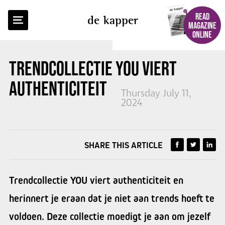
BACK TO OVERVIEW
READ
de kapper
MAGAZINE
ONLINE
TRENDCOLLECTIE YOU
VIERT
AUTHENTICITEIT
Thursday July 11,
2024
SHARE THIS ARTICLE
Trendcollectie YOU viert authenticiteit en
herinnert je eraan dat je niet aan trends hoeft te
voldoen. Deze collectie moedigt je aan om jezelf