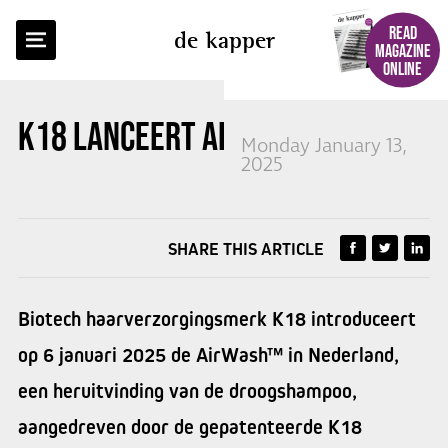
BACK TO OVERVIEW
READ
de kapper
MAGAZINE
ONLINE
K18 LANCEERT AIRWASH™
Monday January 13,
2025
SHARE THIS ARTICLE
Biotech haarverzorgingsmerk K18 introduceert
op 6 januari 2025 de AirWash™ in Nederland,
een heruitvinding van de droogshampoo,
aangedreven door de gepatenteerde K18