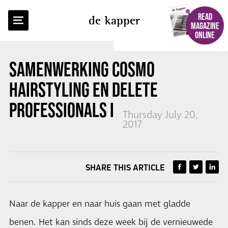
BACK TO OVERVIEW
READ
de kapper
MAGAZINE
ONLINE
SAMENWERKING
COSMO
HAIRSTYLING
EN
DELETE
PROFESSIONALS IN WAXING
Thursday July 20,
2017
SHARE THIS ARTICLE
Naar de kapper en naar huis gaan met gladde
benen. Het kan sinds deze week bij de vernieuwede