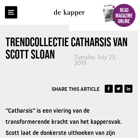
BACK TO OVERVIEW
READ
de kapper
MAGAZINE
ONLINE
TRENDCOLLECTIE CATHARSIS
VAN
SCOTT SLOAN
Tuesday July 23,
2019
SHARE THIS ARTICLE
"Catharsis" is een viering van de
transformerende kracht van het kappersvak.
Scott laat de donkerste uithoeken van zijn