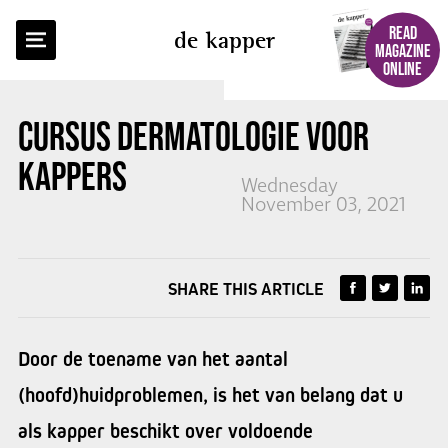
BACK TO OVERVIEW
READ
de kapper
MAGAZINE
ONLINE
CURSUS DERMATOLOGIE VOOR
KAPPERS
Wednesday
November 03, 2021
SHARE THIS ARTICLE
Door de toename van het aantal
(hoofd)huidproblemen, is het van belang dat u
als kapper beschikt over voldoende