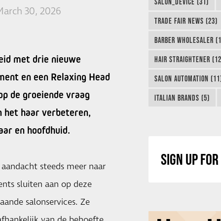
SALON_DEVICE (31)
arch 30, 2026
TRADE FAIR NEWS (23)
BARBER WHOLESALER (1
eid met drie nieuwe
HAIR STRAIGHTENER (12
tment en een Relaxing Head
SALON AUTOMATION (11
 op de groeiende vraag
ITALIAN BRANDS (5)
an het haar verbeteren,
aar en hoofdhuid.
SIGN UP FO
e aandacht steeds meer naar
nts sluiten aan op deze
taande salonservices. Ze
fhankelijk van de behoefte