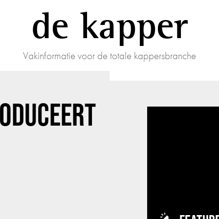
de kapper
Vakinformatie voor de totale kappersbranche
RODUCEERT