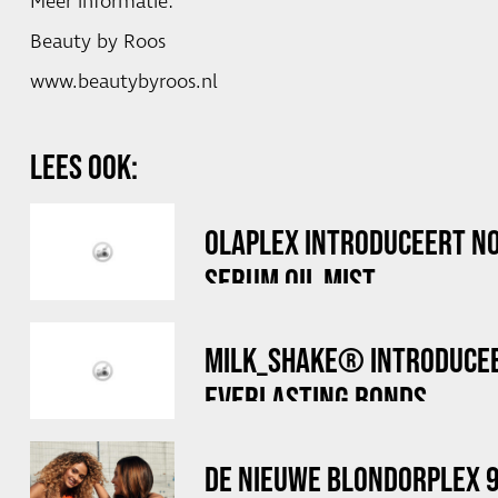
Meer informatie:
Beauty by Roos
www.beautybyroos.nl
LEES OOK:
OLAPLEX INTRODUCEERT NO
SERUM OIL MIST
MILK_SHAKE® INTRODUCE
EVERLASTING BONDS
DE NIEUWE BLONDORPLEX 