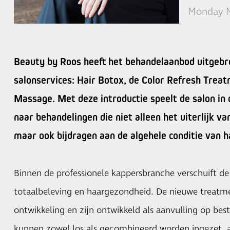
Monday M
Beauty by Roos heeft het behandelaanbod uitgebr
salonservices: Hair Botox, de Color Refresh Trea
Massage. Met deze introductie speelt de salon in
naar behandelingen die niet alleen het uiterlijk v
maar ook bijdragen aan de algehele conditie van h
Binnen de professionele kappersbranche verschuift d
totaalbeleving en haargezondheid. De nieuwe treatme
ontwikkeling en zijn ontwikkeld als aanvulling op bes
kunnen zowel los als gecombineerd worden ingezet, a