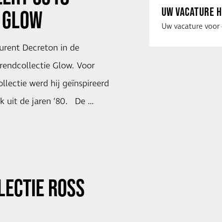
UW VACATURE H
E
GLOW
urent Decreton in de
trendcollectie Glow. Voor
llectie werd hij geïnspireerd
k uit de jaren ’80. De …
LECTIE
ROSS