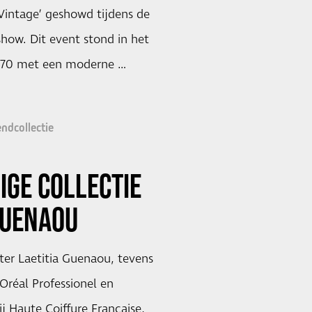
 Vintage’ geshowd tijdens de
how. Dit event stond in het
 ’70 met een moderne …
endcollectie
GE COLLECTIE
GUENAOU
ter Laetitia Guenaou, tevens
Oréal Professionel en
bij Haute Coiffure Française,