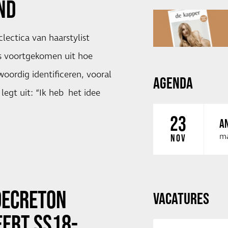
ND
lectica van haarstylist
is voortgekomen uit hoe
oordig identificeren, vooral
AGENDA
egt uit: “Ik heb het idee
23
AN
ma
NOV
DECRETON
VACATURES
ERT SS18-