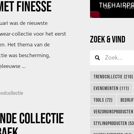
MET FINESSE
THEHAIRP
uari was de nieuwste
ear-collectie voor het eerst
ZOEK & VIND
ien. Het thema van de
tie was bescherming,
eleeuwse …
TRENDCOLLECTIE (210)
EVENEMENTEN (111)
endcollectie
TOOLS (72)
BEDRIJ
VERZORGINSPRODUCTEN 
NDE COLLECTIE
STYLINGPRODUCTEN (53
BAEK