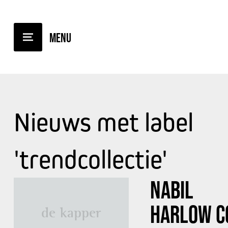
Nieuws met label
'trendcollectie'
NABIL
HARLOW
C
de kapper