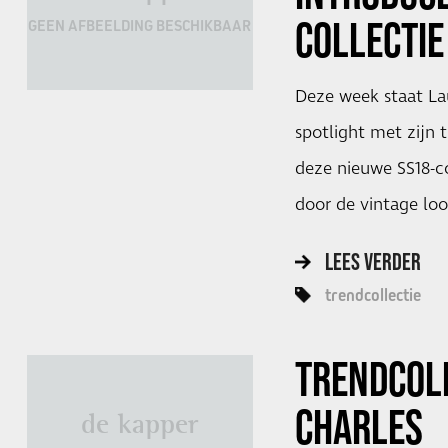
COLLECTI
GEEN AFBEELDING BESCHIKBAAR
Deze week staat La
spotlight met zijn 
deze nieuwe SS18-co
door de vintage loo
LEES VERDER
trendcollectie
TRENDCOL
CHARLES
de kapper