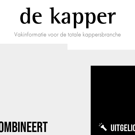
de kapper
Vakinformatie voor de totale kappersbranche
OMBINEERT
UITGELI