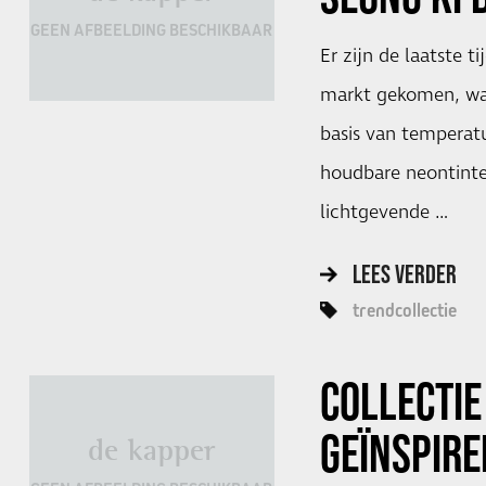
GEEN AFBEELDING BESCHIKBAAR
Er zijn de laatste t
markt gekomen, wa
basis van temperat
houdbare neontinte
lichtgevende …
LEES VERDER
trendcollectie
COLLECTIE
GEÏNSPIRE
de kapper