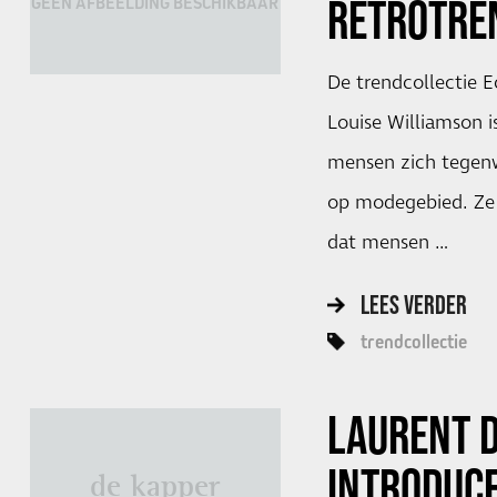
RETROTRE
GEEN AFBEELDING BESCHIKBAAR
De trendcollectie Ec
Louise Williamson 
mensen zich tegenw
op modegebied. Ze l
dat mensen …
LEES VERDER
trendcollectie
LAURENT 
INTRODUCE
de kapper