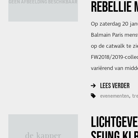
REBELLIE 
GEEN AFBEELDING BESCHIKBAAR
Op zaterdag 20 jan
Balmain Paris mensw
op de catwalk te z
FW2018/2019-collec
variërend van midd
LEES VERDER
evenementen
tr
LICHTGEVE
SEUNG KI 
de kapper