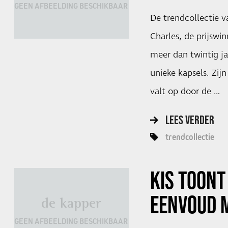
GEEN AFBEELDING BESCHIKBAAR
De trendcollectie v
Charles, de prijswi
meer dan twintig ja
unieke kapsels. Zij
valt op door de …
LEES VERDER
trendcollectie
KIS TOONT
EENVOUD 
de kapper
GEEN AFBEELDING BESCHIKBAAR