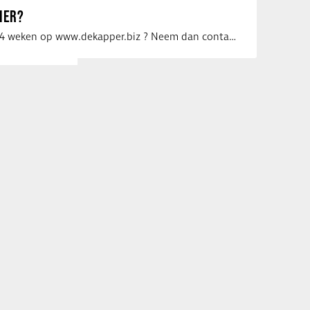
IER?
Uw vacature voor 4 weken op www.dekapper.biz ? Neem dan contact op met Maaike …