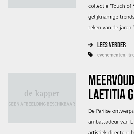
collectie ‘Touch of
gelijknamige trends
teken van de jaren
LEES VERDER
evenementen
tr
MEERVOUDI
LAETITIA 
de kapper
GEEN AFBEELDING BESCHIKBAAR
De Parijse ontwerps
ambassadeur van L’
artistiek directeur 