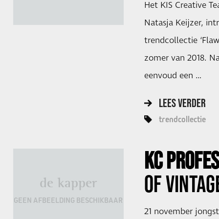
Het KIS Creative Te
Natasja Keijzer, in
trendcollectie ‘Flaw
zomer van 2018. Naa
eenvoud een …
LEES VERDER
trendcollectie
KC PROFE
OF VINTAG
de kapper
GEEN AFBEELDING BESCHIKBAAR
21 november jongst