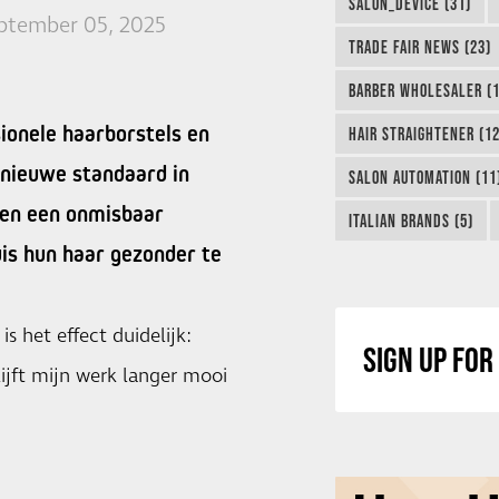
SALON_DEVICE (31)
eptember 05, 2025
TRADE FAIR NEWS (23)
BARBER WHOLESALER (1
ionele haarborstels en
HAIR STRAIGHTENER (12
 nieuwe standaard in
SALON AUTOMATION (11
leen een onmisbaar
ITALIAN BRANDS (5)
uis hun haar gezonder te
s het effect duidelijk:
SIGN UP FO
lijft mijn werk langer mooi