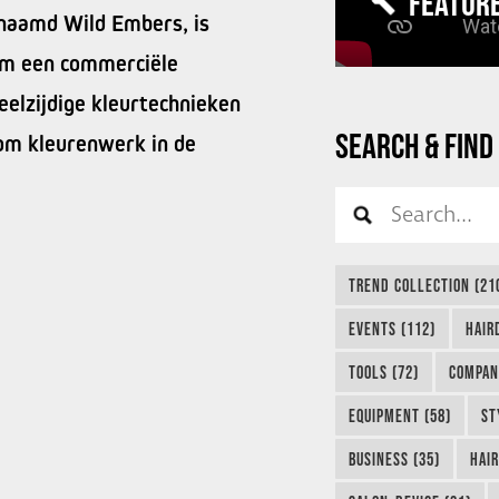
FEATUR
enaamd Wild Embers, is
 om een commerciële
elzijdige kleurtechnieken
SEARCH & FIND
om kleurenwerk in de
TREND COLLECTION (21
EVENTS (112)
HAIR
TOOLS (72)
COMPAN
EQUIPMENT (58)
ST
BUSINESS (35)
HAIR