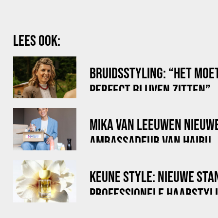
LEES OOK:
BRUIDSSTYLING: “HET MOET
PERFECT BLIJVEN ZITTEN”
MIKA VAN LEEUWEN NIEUW
AMBASSADEUR VAN HAIBU
KEUNE STYLE: NIEUWE STA
PROFESSIONELE HAARSTYL