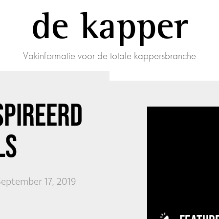
de kapper
Vakinformatie voor de totale kappersbranche
SPIREERD
LS
September 17, 2019