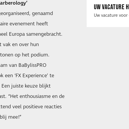
Barberology’
UW VACATURE H
 georganiseerd, genaamd
ulaire evenement heeft
 heel Europa samengebracht.
et vak en over hun
k tonen op het podium.
team van BaBylissPRO
k een ‘FX Experience’ te
en juiste keuze blijkt
ast. “Het enthousiasme en de
end veel positieve reacties
blij mee!”