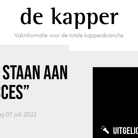
de kapper
Vakinformatie voor de totale kappersbranche
 STAAN AAN
CCES”
g 07 juli 2022
UITGELI