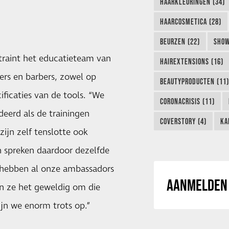
HAARKLEURINGEN (34)
HAARCOSMETICA (28)
BEURZEN (22)
SHOW
 traint het educatieteam van
HAIREXTENSIONS (16)
rs en barbers, zowel op
BEAUTYPRODUCTEN (11)
ificaties van de tools. “We
CORONACRISIS (11)
eerd als de trainingen
COVERSTORY (4)
KA
ijn zelf tenslotte ook
n spreken daardoor dezelfde
 hebben al onze ambassadors
AANMELDEN 
n ze het geweldig om die
ijn we enorm trots op.”