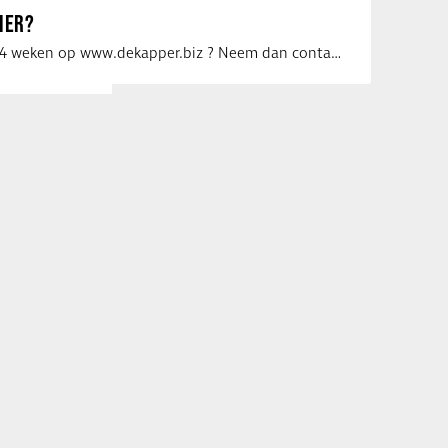
IER?
Uw vacature voor 4 weken op www.dekapper.biz ? Neem dan contact op met Maaike …