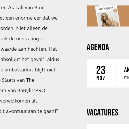
en Alacali van Blur
het een enorme eer dat we
rden. Niet alleen de
ok de uitstraling is
AGENDA
el waarde aan hechten. Het
 absoluut het geval”, aldus
23
AN
e ambassadors blijft niet
ma
NOV
 Slaats van The
eam van BaBylissPRO
 verwelkomen als
VACATURES
it avontuur aan te gaan!”