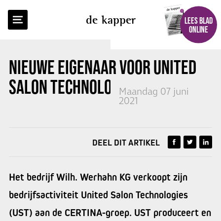
TERUG NAAR OVERZICHT
de kapper
LEES BLAD
ONLINE
NIEUWE EIGENAAR VOOR UNITED
SALON TECHNOLOGIES
Maandag 07 juni
2021
DEEL DIT ARTIKEL
Het bedrijf Wilh. Werhahn KG verkoopt zijn
bedrijfsactiviteit United Salon Technologies
(UST) aan de CERTINA-groep. UST produceert en