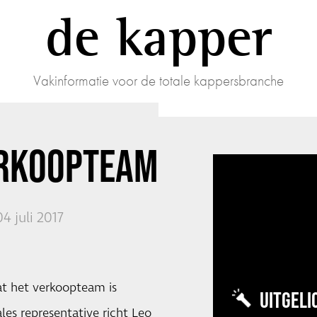
de kapper
Vakinformatie voor de totale kappersbranche
ERKOOPTEAM
4 juli 2017
dat het verkoopteam is
UITGELI
les representative richt Leo