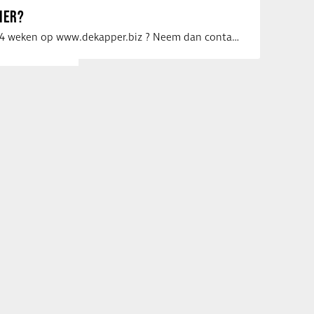
IER?
Uw vacature voor 4 weken op www.dekapper.biz ? Neem dan contact op met Maaike …