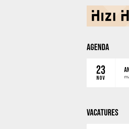
AGENDA
23
AN
ma
NOV
VACATURES