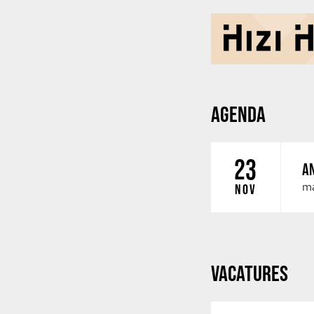
AGENDA
23
AN
ma
NOV
VACATURES