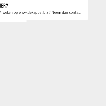
IER?
Uw vacature voor 4 weken op www.dekapper.biz ? Neem dan contact op met Maaike …