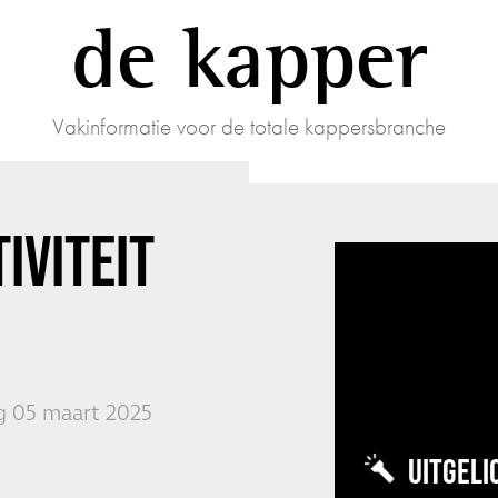
de kapper
Vakinformatie voor de totale kappersbranche
IVITEIT
 05 maart 2025
UITGELI