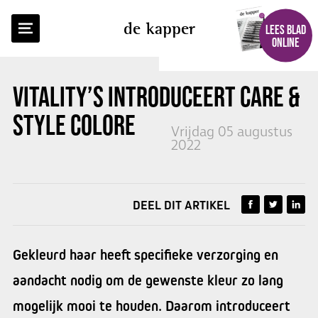
TERUG NAAR OVERZICHT
de kapper
LEES BLAD
ONLINE
VITALITY’S
INTRODUCEERT CARE &
STYLE COLORE
Vrijdag 05 augustus
2022
DEEL DIT ARTIKEL
Gekleurd haar heeft speci­fieke verzorging en
aandacht nodig om de gewenste kleur zo lang
mogelijk mooi te houden. Daarom introduceert