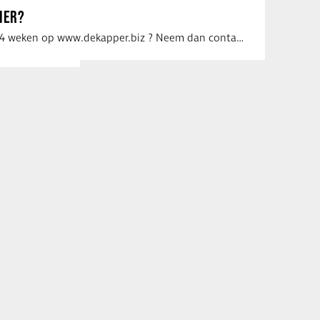
IER?
Uw vacature voor 4 weken op www.dekapper.biz ? Neem dan contact op met Maaike …