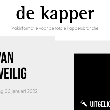
de kapper
Vakinformatie voor de totale kappersbranche
VAN
VEILIG
g 06 januari 2022
UITGELI