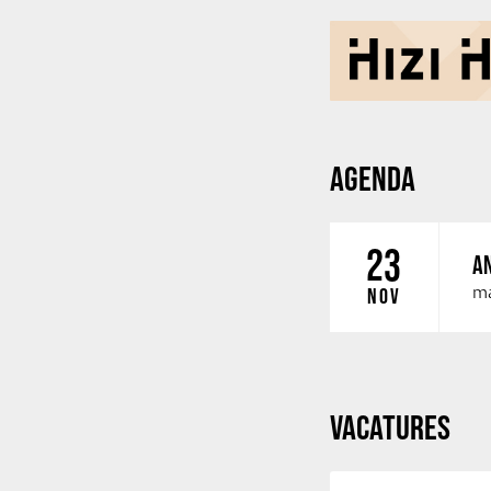
AGENDA
23
AN
ma
NOV
VACATURES