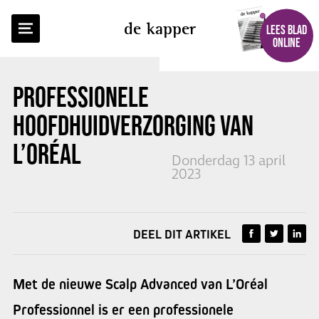
TERUG NAAR OVERZICHT
de kapper
LEES BLAD
ONLINE
PROFESSIONELE
HOOFDHUIDVERZORGING VAN
L’ORÉAL
Donderdag 13 april
2023
DEEL DIT ARTIKEL
Met de nieuwe Scalp Advanced van L’Oréal
Professionnel is er een professionele