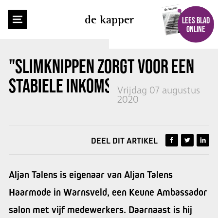
TERUG NAAR OVERZICHT
de kapper
LEES BLAD
ONLINE
"SLIMKNIPPEN
ZORGT VOOR EEN
STABIELE INKOMSTENSTROOM"
Vrijdag 07 augustus
2020
DEEL DIT ARTIKEL
Aljan Talens is eigenaar van Aljan Talens
Haarmode in Warnsveld, een Keune Ambassador
salon met vijf medewerkers. Daarnaast is hij