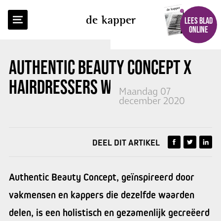
TERUG NAAR OVERZICHT
de kapper
LEES BLAD
ONLINE
AUTHENTIC BEAUTY CONCEPT
X
HAIRDRESSERS WITHOUT BORDERS
Maandag 07
december 2020
DEEL DIT ARTIKEL
Authentic Beauty Concept, geïnspireerd door
vakmensen en kappers die dezelfde waarden
delen, is een holistisch en gezamenlijk gecreëerd