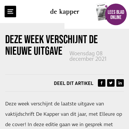
TERUG NAAR OVERZICHT
de kapper
LEES BLAD
ONLINE
DEZE WEEK VERSCHIJNT DE
NIEUWE UITGAVE VAN
DE KAPPER
!
Woensdag 08
december 2021
DEEL DIT ARTIKEL
Deze week verschijnt de laatste uitgave van
vaktijdschrift De Kapper van dit jaar, met Elleure op
de cover! In deze editie gaan we in gesprek met