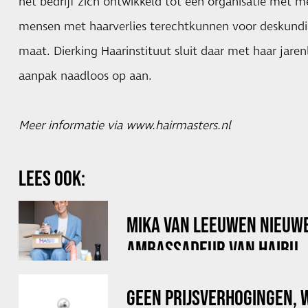
het bedrijf zich ontwikkeld tot een organisatie met m
mensen met haarverlies terechtkunnen voor deskundi
maat. Dierking Haarinstituut sluit daar met haar jare
aanpak naadloos op aan.
Meer informatie via
www.hairmasters.nl
LEES OOK:
MIKA VAN LEEUWEN NIEUW
AMBASSADEUR VAN HAIBU
GEEN PRIJSVERHOGINGEN, W