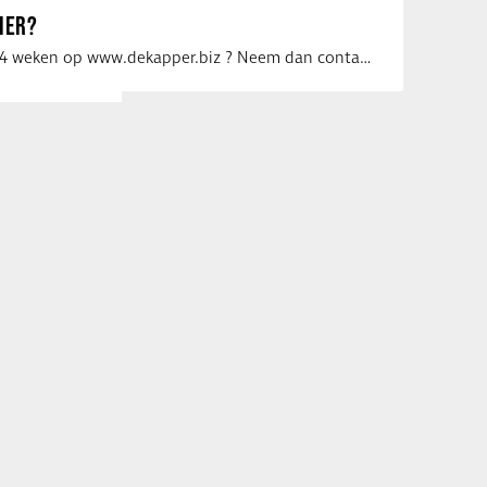
IER?
Uw vacature voor 4 weken op www.dekapper.biz ? Neem dan contact op met Maaike …