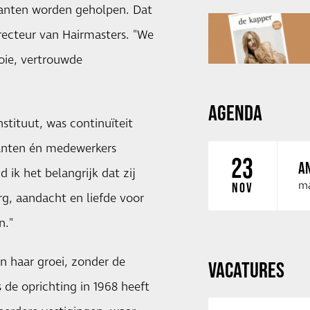
lanten worden geholpen. Dat
irecteur van Hairmasters. "We
oie, vertrouwde
AGENDA
stituut, was continuïteit
lanten én medewerkers
23
AN
 ik het belangrijk dat zij
ma
NOV
rg, aandacht en liefde voor
n."
n haar groei, zonder de
VACATURES
s de oprichting in 1968 heeft