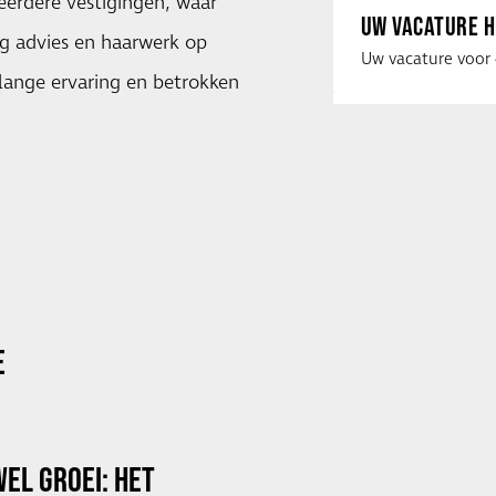
eerdere vestigingen, waar
UW VACATURE H
g advies en haarwerk op
nlange ervaring en betrokken
E
EL GROEI: HET