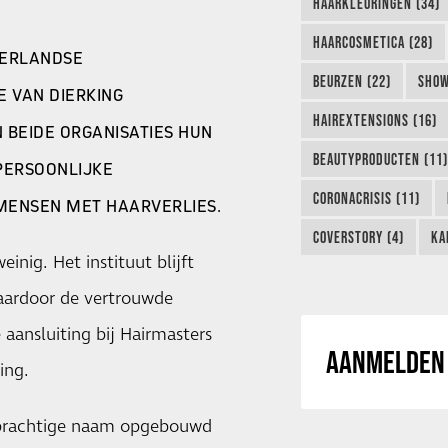
HAARKLEURINGEN (34)
HAARCOSMETICA (28)
DERLANDSE
BEURZEN (22)
SHOW
 VAN DIERKING
HAIREXTENSIONS (16)
 BEIDE ORGANISATIES HUN
BEAUTYPRODUCTEN (11)
 PERSOONLIJKE
CORONACRISIS (11)
MENSEN MET HAARVERLIES.
COVERSTORY (4)
KA
inig. Het instituut blijft
aardoor de vertrouwde
e aansluiting bij Hairmasters
AANMELDEN 
ing.
n prachtige naam opgebouwd