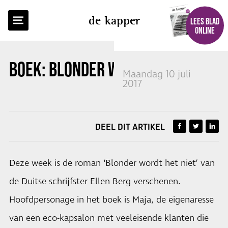
TERUG NAAR OVERZICHT
de kapper
LEES BLAD
ONLINE
BOEK: BLONDER WORDT HET NIET
Maandag 10 juli
2017
DEEL DIT ARTIKEL
Deze week is de roman ‘Blonder wordt het niet’ van
de Duitse schrijfster Ellen Berg verschenen.
Hoofdpersonage in het boek is Maja, de eigenaresse
van een eco-kapsalon met veeleisende klanten die