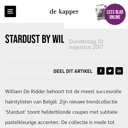
TERUG NAAR OVERZICHT
de kapper
LEES BLAD
ONLINE
STARDUST
BY WILLIAM DE RIDDER
Donderdag 10
augustus 2017
DEEL DIT ARTIKEL
William De Ridder behoort tot de meest succesvolle
hairstylisten van België. Zijn nieuwe trendcollectie
‘Stardust’ toont helderblonde coupes met subtiele
pastelkleurige accenten. De collectie is mede tot