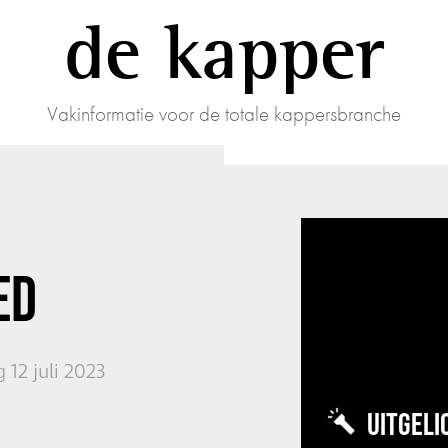
de kapper
Vakinformatie voor de totale kappersbranche
ED
12 juli 2023
UITGELI