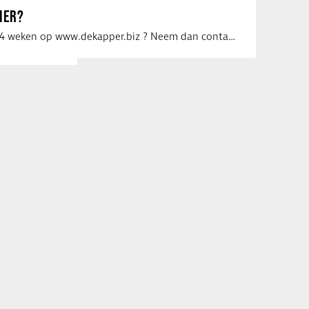
IER?
Uw vacature voor 4 weken op www.dekapper.biz ? Neem dan contact op met Maaike …