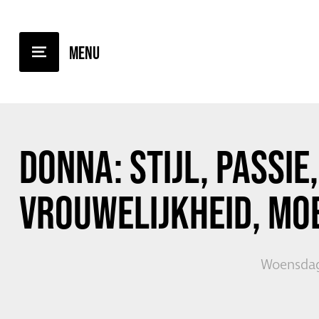
TERUG NAAR OVERZICHT
DONNA:
STIJL, PASSIE,
VROUWELIJKHEID, MO
Woensdag 