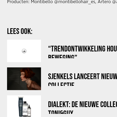
Producten: Montibello @montibellohair_es, Artero @a
LEES OOK:
“TRENDONTWIKKELING HOUD
BEWEGING”
SJENKELS LANCEERT NIEU
COLLECTIE
DIALEKT: DE NIEUWE COLLE
TONI&GUY