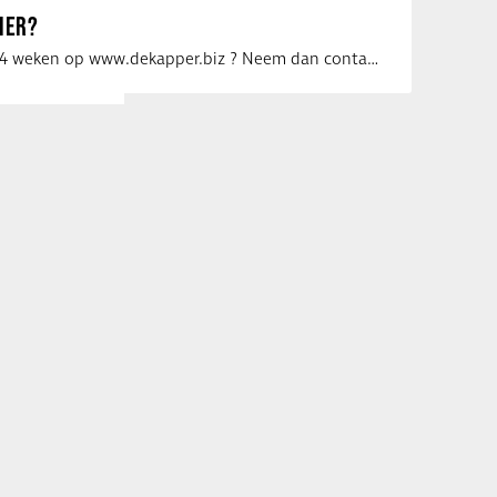
IER?
Uw vacature voor 4 weken op www.dekapper.biz ? Neem dan contact op met Maaike …