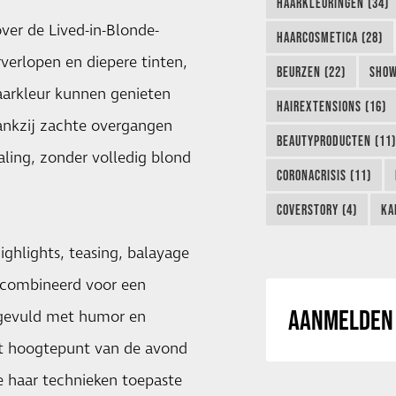
HAARKLEURINGEN (34)
ver de Lived-in-Blonde-
HAARCOSMETICA (28)
verlopen en diepere tinten,
BEURZEN (22)
SHOW
aarkleur kunnen genieten
HAIREXTENSIONS (16)
Dankzij zachte overgangen
BEAUTYPRODUCTEN (11)
aling, zonder volledig blond
CORONACRISIS (11)
COVERSTORY (4)
KA
ighlights, teasing, balayage
ecombineerd voor een
AANMELDEN 
, gevuld met humor en
Het hoogtepunt van de avond
e haar technieken toepaste