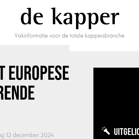
de kapper
Vakinformatie voor de totale kappersbranche
T EUROPESE
ERENDE
UITGELI
g 12 december 2024