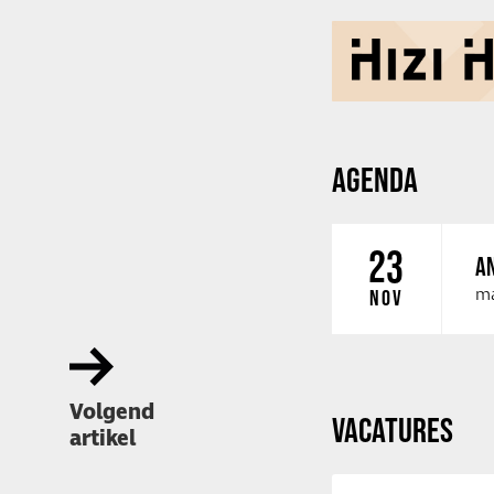
AGENDA
23
AN
ma
NOV
Volgend
VACATURES
artikel