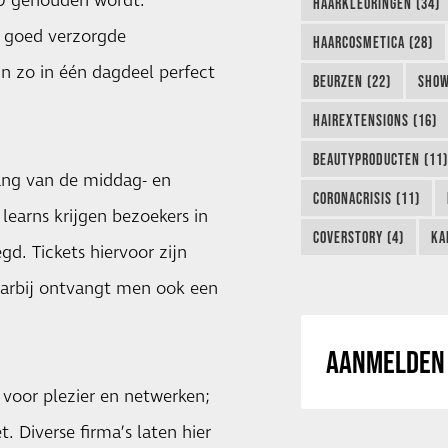
00 gehouden wordt.
HAARKLEURINGEN (34)
 goed verzorgde
HAARCOSMETICA (28)
jn zo in één dagdeel perfect
BEURZEN (22)
SHOW
HAIREXTENSIONS (16)
BEAUTYPRODUCTEN (11)
vang van de middag- en
CORONACRISIS (11)
learns krijgen bezoekers in
COVERSTORY (4)
KA
gd. Tickets hiervoor zijn
Daarbij ontvangt men ook een
AANMELDEN 
 voor plezier en netwerken;
t. Diverse firma’s laten hier