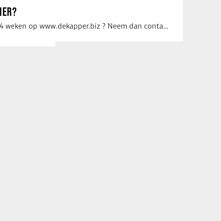
IER?
Uw vacature voor 4 weken op www.dekapper.biz ? Neem dan contact op met Maaike …