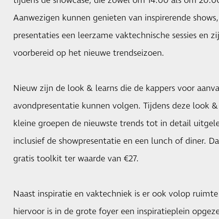
tijdens de showcase, die zowel om 14.00 als om 20.
Aanwezigen kunnen genieten van inspirerende shows,
presentaties een leerzame vaktechnische sessies en zi
voorbereid op het nieuwe trendseizoen.
Nieuw zijn de look & learns die de kappers voor aan
avondpresentatie kunnen volgen. Tijdens deze look & 
kleine groepen de nieuwste trends tot in detail uitgele
inclusief de showpresentatie en een lunch of diner. 
gratis toolkit ter waarde van €27.
Naast inspiratie en vaktechniek is er ook volop ruimte
hiervoor is in de grote foyer een inspiratieplein opgeze