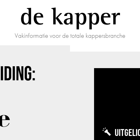
de kapper
Vakinformatie voor de totale kappersbranche
DING:
e
UITGELI