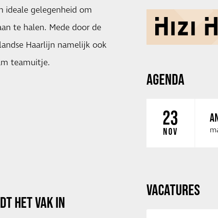
en ideale gelegenheid om
aan te halen. Mede door de
landse Haarlijn namelijk ook
am teamuitje.
AGENDA
23
AN
ma
NOV
VACATURES
T HET VAK IN