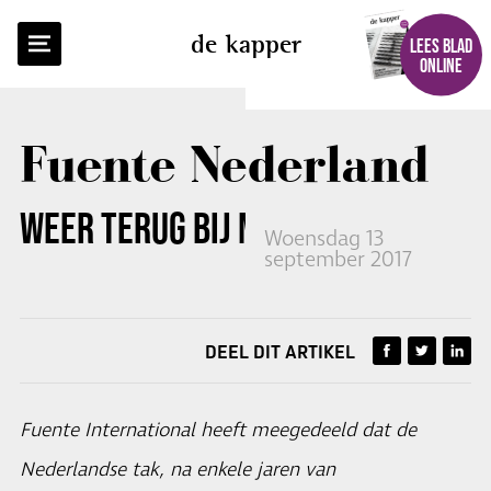
TERUG NAAR OVERZICHT
de kapper
LEES BLAD
ONLINE
Fuente Nederland
WEER TERUG BIJ MOEDERBEDRIJF
Woensdag 13
september 2017
DEEL DIT ARTIKEL
Fuente International heeft meegedeeld dat de
Nederlandse tak, na enkele jaren van