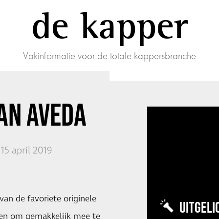
de kapper
Vakinformatie voor de totale kappersbranche
VAN
AVEDA
5 april 2019
van de favoriete originele
UITGELI
pen om gemakkelijk mee te