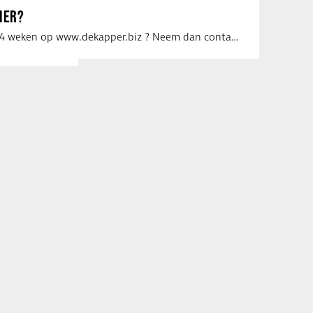
IER?
Uw vacature voor 4 weken op www.dekapper.biz ? Neem dan contact op met Maaike …