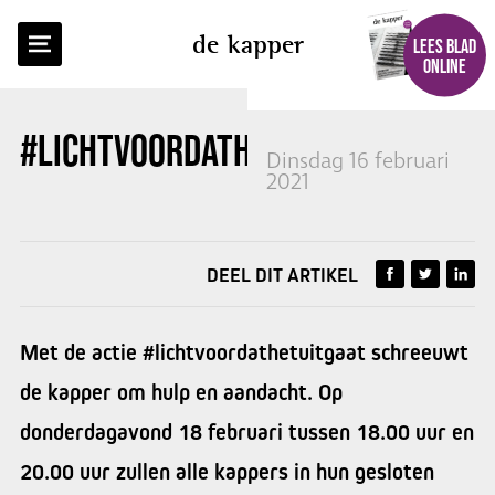
TERUG NAAR OVERZICHT
de kapper
LEES BLAD
ONLINE
#LICHTVOORDATHETUITGAAT
Dinsdag 16 februari
2021
DEEL DIT ARTIKEL
Met de actie #lichtvoordathetuitgaat schreeuwt
de kapper om hulp en aandacht. Op
donderdagavond 18 februari tussen 18.00 uur en
20.00 uur zullen alle kappers in hun gesloten