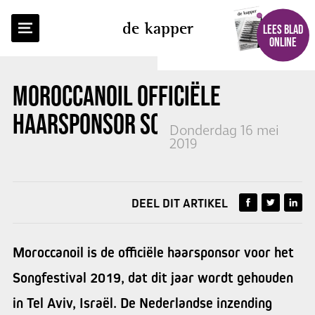
TERUG NAAR OVERZICHT
de kapper
LEES BLAD
ONLINE
MOROCCANOIL
OFFICIËLE
HAARSPONSOR SONGFESTIVAL
Donderdag 16 mei
2019
DEEL DIT ARTIKEL
Moroccanoil is de officiële haarsponsor voor het
Songfestival 2019, dat dit jaar wordt gehouden
in Tel Aviv, Israël. De Nederlandse inzending