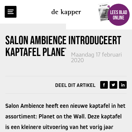
TERUG NAAR OVERZICHT
de kapper
LEES BLAD
ONLINE
SALON AMBIENCE INTRODUCEERT
KAPTAFEL PLANET ON THE WALL!
Maandag 17 februari
2020
DEEL DIT ARTIKEL
Salon Ambience heeft een nieuwe kaptafel in het
assortiment: Planet on the Wall. Deze kaptafel
is een kleinere uitvoering van het vorig jaar