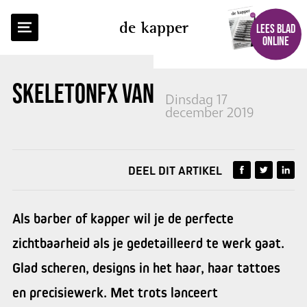
TERUG NAAR OVERZICHT
de kapper
LEES BLAD
ONLINE
SKELETONFX VAN
BABYLISSPRO
Dinsdag 17
december 2019
DEEL DIT ARTIKEL
Als barber of kapper wil je de perfecte
zichtbaarheid als je gedetailleerd te werk gaat.
Glad scheren, designs in het haar, haar tattoes
en precisiewerk. Met trots lanceert