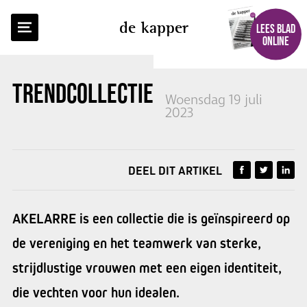
TERUG NAAR OVERZICHT
de kapper
LEES BLAD
ONLINE
TRENDCOLLECTIE
AKELARRE
Woensdag 19 juli
2023
DEEL DIT ARTIKEL
AKELARRE is een collectie die is geïnspireerd op
de vereniging en het teamwerk van sterke,
strijdlustige vrouwen met een eigen identiteit,
die vechten voor hun idealen.