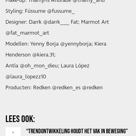
Make-up: Thamyris Andrade @thamy_and
Styling: Fússume @fussume_
Designer: Darrk @darrk___ Fat; Marmot Art
@fat_marmot_art
Modellen: Yenny Borja @yennyborja; Kiera
Henderson @kiera.31;
Antía @oh_mon_dieu; Laura López
@laura_lopezz10
Producten: Redken @redken_es @redken
LEES OOK:
“TRENDONTWIKKELING HOUDT HET VAK IN BEWEGING”