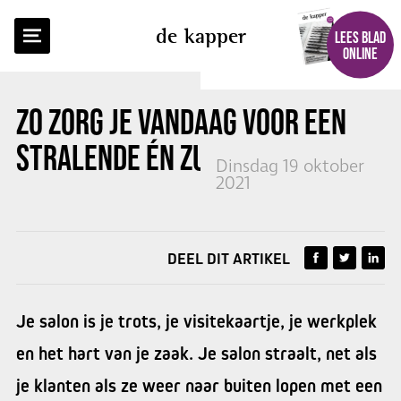
TERUG NAAR OVERZICHT
de kapper
LEES BLAD
ONLINE
ZO ZORG JE VANDAAG VOOR EEN
STRALENDE ÉN ZUINIGE SALON
Dinsdag 19 oktober
2021
DEEL DIT ARTIKEL
Je salon is je trots, je visitekaartje, je werkplek
en het hart van je zaak. Je salon straalt, net als
je klanten als ze weer naar buiten lopen met een