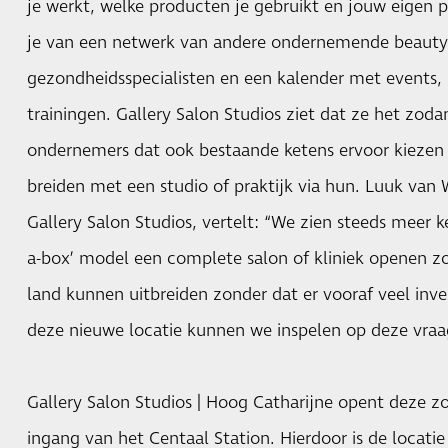
je werkt, welke producten je gebruikt en jouw eigen pri
je van een netwerk van andere ondernemende beauty 
gezondheidsspecialisten en een kalender met events, i
trainingen. Gallery Salon Studios ziet dat ze het zod
ondernemers dat ook bestaande ketens ervoor kiezen
breiden met een studio of praktijk via hun. Luuk van
Gallery Salon Studios, vertelt: “We zien steeds meer ke
a-box’ model een complete salon of kliniek openen z
land kunnen uitbreiden zonder dat er vooraf veel inve
deze nieuwe locatie kunnen we inspelen op deze vraa
Gallery Salon Studios | Hoog Catharijne opent deze 
ingang van het Centaal Station. Hierdoor is de locati