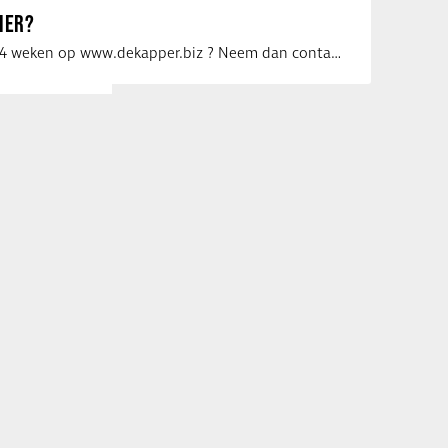
IER?
Uw vacature voor 4 weken op www.dekapper.biz ? Neem dan contact op met Maaike …