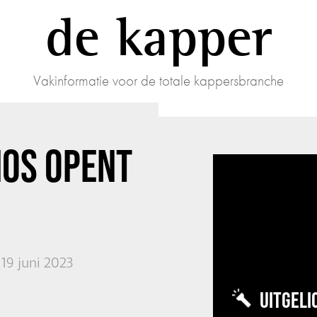
de kapper
Vakinformatie voor de totale kappersbranche
IOS
OPENT
19 juni 2023
UITGELI