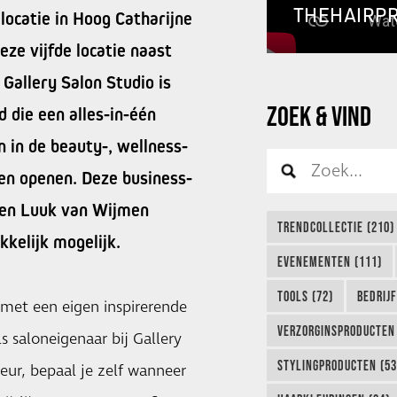
THEHAIRP
locatie in Hoog Catharijne
eze vijfde locatie naast
Gallery Salon Studio is
ZOEK & VIND
 die een alles-in-één
n in de beauty-, wellness-
len openen. Deze business-
 en Luuk van Wijmen
TRENDCOLLECTIE (210)
kelijk mogelijk.
EVENEMENTEN (111)
TOOLS (72)
BEDRIJ
s met een eigen inspirerende
VERZORGINSPRODUCTEN 
Als saloneigenaar bij Gallery
STYLINGPRODUCTEN (53
eur, bepaal je zelf wanneer