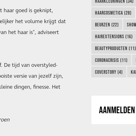
HAARKLEURINGEN (34)
et haar goed is geknipt,
HAARCOSMETICA (28)
lijker het volume krijgt dat
BEURZEN (22)
SHOW
an het haar is", adviseert
HAIREXTENSIONS (16)
BEAUTYPRODUCTEN (11)
CORONACRISIS (11)
f. De tijd van overstyled-
COVERSTORY (4)
KA
iste versie van jezelf zijn,
leine dingen, finesse. Het
AANMELDEN 
roen