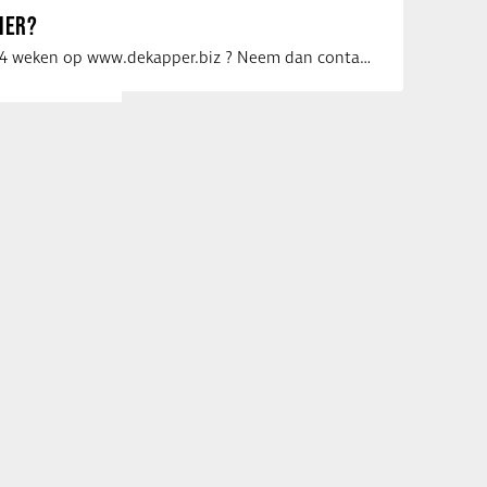
IER?
Uw vacature voor 4 weken op www.dekapper.biz ? Neem dan contact op met Maaike …