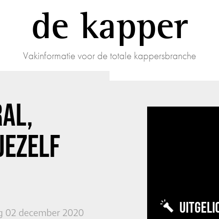
de kapper
Vakinformatie voor de totale kappersbranche
RAL,
JEZELF
UITGELI
 02 december 2020