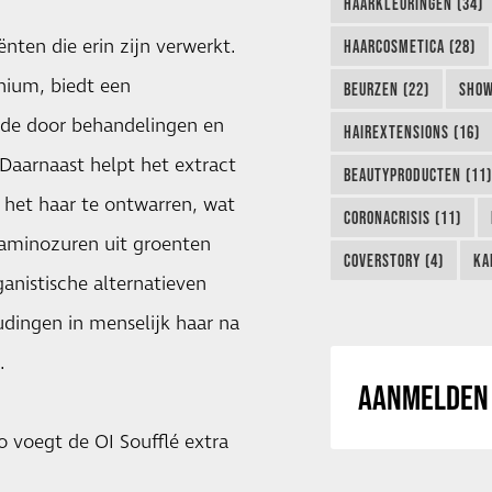
HAARKLEURINGEN (34)
ënten die erin zijn verwerkt.
HAARCOSMETICA (28)
nium, biedt een
BEURZEN (22)
SHOW
ade door behandelingen en
HAIREXTENSIONS (16)
aarnaast helpt het extract
BEAUTYPRODUCTEN (11)
, het haar te ontwarren, wat
CORONACRISIS (11)
e aminozuren uit groenten
COVERSTORY (4)
KA
ganistische alternatieven
udingen in menselijk haar na
.
AANMELDEN 
o voegt de OI Soufflé extra