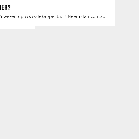
IER?
Uw vacature voor 4 weken op www.dekapper.biz ? Neem dan contact op met Maaike …