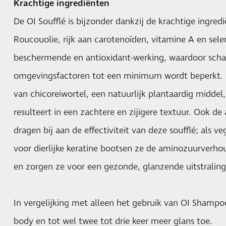
Krachtige ingrediënten
De OI Soufflé is bijzonder dankzij de krachtige ingredi
Roucouolie, rijk aan carotenoïden, vitamine A en sele
beschermende en antioxidant-werking, waardoor sch
omgevingsfactoren tot een minimum wordt beperkt. D
van chicoreiwortel, een natuurlijk plantaardig middel
resulteert in een zachtere en zijigere textuur. Ook d
dragen bij aan de effectiviteit van deze soufflé; als ve
voor dierlijke keratine bootsen ze de aminozuurverho
en zorgen ze voor een gezonde, glanzende uitstraling
In vergelijking met alleen het gebruik van OI Shampo
body en tot wel twee tot drie keer meer glans toe.