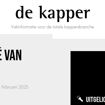
de kapper
Vakinformatie voor de totale kappersbranche
É VAN
1 februari 2025
UITGELI