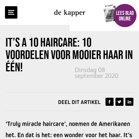
TERUG NAAR OVERZICHT
de kapper
LEES BLAD
ONLINE
IT’S A 10 HAIRCARE: 10
VOORDELEN VOOR MOOIER HAAR IN
ÉÉN!
Dinsdag 08
september 2020
DEEL DIT ARTIKEL
‘Truly miracle haircare’, noemen de Amerikanen
het. En dat is het: een wonder voor het haar. It’s