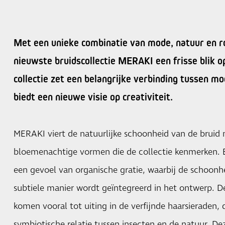
Met een unieke combinatie van mode, natuur en r
nieuwste bruidscollectie MERAKI een frisse blik o
collectie zet een belangrijke verbinding tussen m
biedt een nieuwe visie op creativiteit.
MERAKI viert de natuurlijke schoonheid van de brui
bloemenachtige vormen die de collectie kenmerken. E
een gevoel van organische gratie, waarbij de schoonh
subtiele manier wordt geïntegreerd in het ontwerp. D
komen vooral tot uiting in de verfijnde haarsieraden, d
symbiotische relatie tussen insecten en de natuur. De