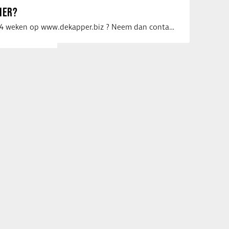
IER?
Uw vacature voor 4 weken op www.dekapper.biz ? Neem dan contact op met Maaike …