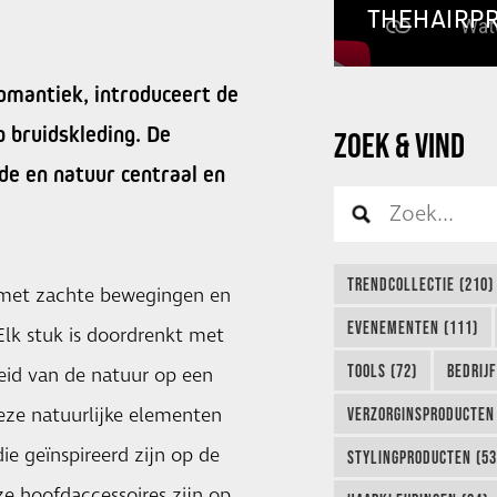
THEHAIRP
omantiek, introduceert de
p bruidskleding. De
ZOEK & VIND
ode en natuur centraal en
TRENDCOLLECTIE (210)
d met zachte bewegingen en
EVENEMENTEN (111)
lk stuk is doordrenkt met
TOOLS (72)
BEDRIJ
eid van de natuur op een
eze natuurlijke elementen
VERZORGINSPRODUCTEN 
ie geïnspireerd zijn op de
STYLINGPRODUCTEN (53
ze hoofdaccessoires zijn op