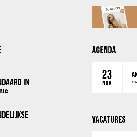
E
AGENDA
23
AN
NDAARD IN
ma
NOV
ING
NDELIJKSE
VACATURES