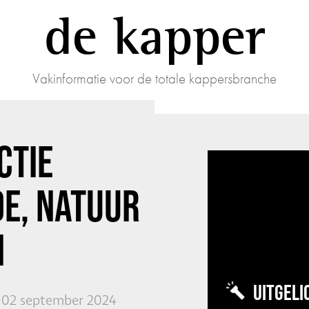
de kapper
Vakinformatie voor de totale kappersbranche
CTIE
DE, NATUUR
N
UITGELI
02 september 2024