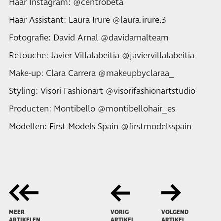
Haar Instagram: @centrobeta
Haar Assistant: Laura Irure @laura.irure.3
Fotografie: David Arnal @davidarnalteam
Retouche: Javier Villalabeitia @javiervillalabeitia
Make-up: Clara Carrera @makeupbyclaraa_
Styling: Visori Fashionart @visorifashionartstudio
Producten: Montibello @montibellohair_es
Modellen: First Models Spain @firstmodelsspain
MEER
VORIG
VOLGEND
ARTIKELEN
ARTIKEL
ARTIKEL