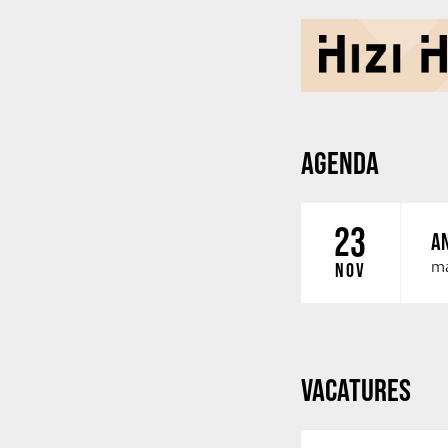
AGENDA
23
AN
ma
NOV
VACATURES