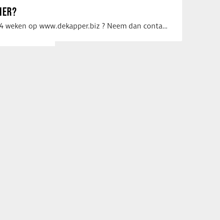
IER?
Uw vacature voor 4 weken op www.dekapper.biz ? Neem dan contact op met Maaike …